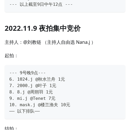
--- 以上截至9日中午12点 ---
2022.11.9 夜拍集中竞价
主持人：@刘教链 （主持人自由选 Nana.j ）
起拍：
--- 9号晚9点---
6. 1024.j @秋水兰舟 1元
7. 2000.j @叶子 1元
8. 8.j @周朔羽 1元
9. mi.j @Tenet 7元
10. mask.j @楼兰渔夫 10元
—— 以下排队——
结拍：